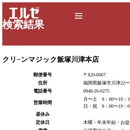
検索結果
クリ−ンマジック飯塚川津本店
郵便番号
〒820-0067
住所
福岡県飯塚市川津22ー
電話番号
0948-26-0275
月〜土 9：00〜19：3
営業時間
日・祝 9：00〜19：0
昼休み
定休日
木曜・年末年始・お盆